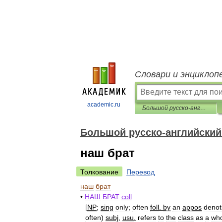
Словари и энциклоп
academic.ru
Большой русско-английский фразеологический словарь
Большой русско-английский
наш брат
Толкование
Перевод
наш
брат
•
НАШ
БРАТ
coll
[
NP
;
sing
only
;
often
foll
.
by
an
appos
denot
often
)
subj
,
usu
.
refers
to
the
class
as
a
wh