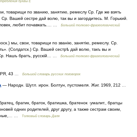
отребления буквы Ё
ои, товарищи по званию, занятию, ремеслу Ср. Где же взять
) Ср. Вашей сестре дай волю, так вы и загордитесь. М. Горький.
человек, любит почавкать.… …
Большой толково-фразеологический
к.) мы, свои, товарищи по званію, занятію, ремеслу. Ср.
ть». (Солдатск.) Ср. Вашей сестрѣ дай волю, такъ вы и
. Ср. Нашъ братъ, русскій… …
Большой толково-фразеологический
ФСРЯ, 43 …
Большой словарь русских поговорок
а
— Народн. Шутл. ирон. Болтун, пустомеля. Жиг. 1969, 212 …
ратец, братик, браток, братишка, братенок ·умалит., братцы
новей одних родителей, друг другу, а также сестрам своим,
ровные,… …
Толковый словарь Даля