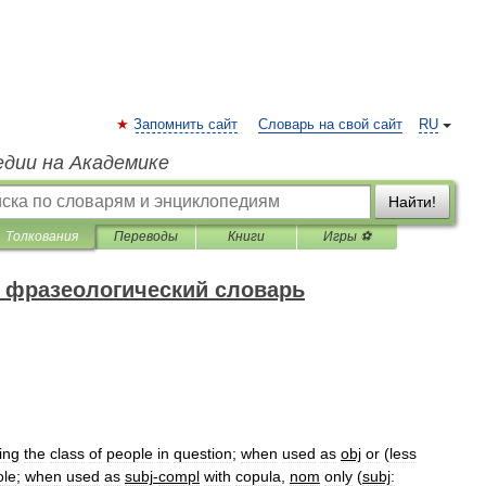
Запомнить сайт
Словарь на свой сайт
RU
едии на Академике
Найти!
Толкования
Переводы
Книги
Игры ⚽
 фразеологический словарь
ing
the
class
of
people
in
question
;
when
used
as
obj
or
(
less
ole
;
when
used
as
subj
-
compl
with
copula
,
nom
only
(
subj
: