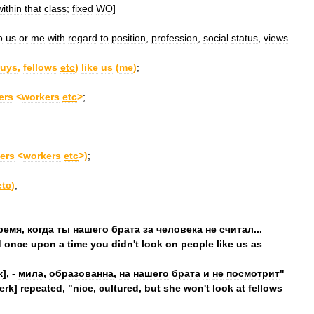
within
that
class
;
fixed
WO
]
o
us
or
me
with
regard
to
position
,
profession
,
social
status
,
views
uys
,
fellows
etc
)
like
us
(
me
)
;
ers
<
workers
etc
>
;
ters
<
workers
etc
>)
;
etc
)
;
ремя
,
когда
ты
нашего
брата
за
человека
не
считал
...
d
once
upon
a
time
you
didn
'
t
look
on
people
like
us
as
к
], -
мила
,
образованна
,
на
нашего
брата
и
не
посмотрит
"
lerk
]
repeated
, "
nice
,
cultured
,
but
she
won
'
t
look
at
fellows