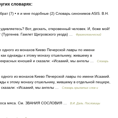
ругих словарях:
брат (7) • я и мне подобные (2) Словарь синонимов ASIS. В.Н.
удивляетесь? Вот, дескать, откровенный человек. И, боже мой!
ет (Тургенев. Гамлет Щигровского уезда) …
Фразеологический
 одного из монахов Киево Печерской лавры по имени
, как однажды к этому монаху отшельнику, жившему в
рекрасных юношей и сказали: «Исаакий, мы ангелы …
Словарь
одного из монахов Киево Печерской лавры по имени Исаакий.
ажды к этому монаху отшельнику, жившему в отдельной пещере,
и сказали: «Исаакий, мы ангелы …
Словарь крылатых слов и
лоса мяса. См. ЗВАНИЯ СОСЛОВИЯ …
В.И. Даль. Пословицы