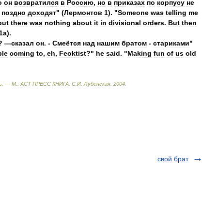
о
он
возвратился
в
Россию
,
но
в
приказах
по
корпусу
не
поздно
доходят
" (
Лермонтов
1
). "
Someone
was
telling
me
but
there
was
nothing
about
it
in
divisional
orders
.
But
then
1a
).
? —
сказал
он
. -
Смеётся
над
нашим
братом
-
стариками
"
ple
coming
to
,
eh
,
Feoktist
?"
he
said
. "
Making
fun
of
us
old
ь
. —
М
.
:
ACT
-
ПРЕСС
КНИГА
.
С
.
И
.
Лубенская
.
2004
.
свой брат