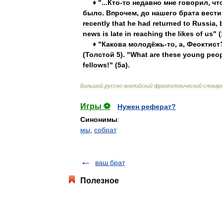
♦
"...
Кто
-
то
недавно
мне
говорил
,
чт
было
.
Впрочем
,
до
нашего
брата
вести
recently
that
he
had
returned
to
Russia
,
news
is
late
in
reaching
the
likes
of
us
" (
♦
"
Какова
молодёжь
-
то
,
а
,
Феоктист
(
Толстой
5
). "
What
are
these
young
peo
fellows
!" (
5a
).
Большой
русско
-
английский
фразеологический
словар
Игры ⚽
Нужен реферат?
Синонимы
:
мы
,
собрат
ваш брат
Полезное