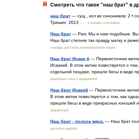
Смотреть что такое "наш брат" в д
наш брат
— сущ., кол во синонимов: 2 • со
Тришин. 2013 …
Словарь синонимов
Наш брат
— Разг. Мы и нам подобные. Вы 
Наш брат степняк так правду матку и реж
словарь русского литературного языка
Наш брат Исаки й
— Первоисточник житие
Исаакий. В этом житии повествуется о том
отдельной пещере, пришли бесы в виде п
крылатых слов и выражений
Наш брат Исакий
— Первоисточник житие 
В этом житии повествуется о том, как одн
пришли бесы в виде прекрасных юношей 
выражений
Наш брат - полоса мяса.
— Наш брат по
русского народа