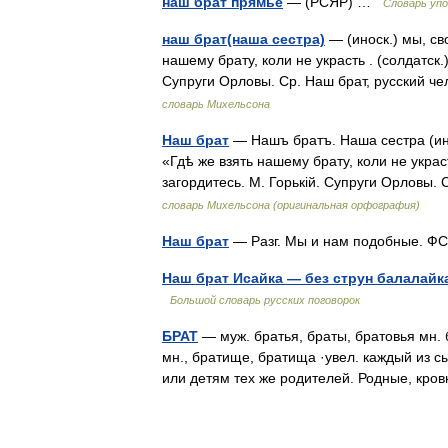
наш брат прямьё
— (РСЯР) …
Словарь уп
наш брат(наша сестра)
— (иноск.) мы, св
нашему брату, коли не украсть . (солдатск.
Супруги Орловы. Ср. Наш брат, русский 
словарь Михельсона
Наш брат
— Нашъ братъ. Наша сестра (инос
«Гдѣ же взять нашему брату, коли не украс
загордитесь. М. Горькій. Супруги Орловы
словарь Михельсона (оригинальная орфография)
Наш брат
— Разг. Мы и нам подобные. 
Наш брат Исайка — без струн балалайк
Большой словарь русских поговорок
БРАТ
— муж. братья, браты, братовья мн. б
мн., братище, братища ·увел. каждый из сы
или детям тех же родителей. Родные, к