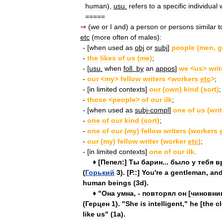
human
),
usu
.
refers
to
a
specific
individual
=====
⇒
(
we
or
I
and
)
a
person
or
persons
similar
t
etc
(
more
often
of
males
)
:
- [
when
used
as
obj
or
subj
]
people
(
men
,
g
-
the
likes
of
us
(
me
)
;
- [
usu
.
when
foll
.
by
an
appos
]
we
<
us
>
writ
-
our
<
my
>
fellow
writers
<
workers
etc
>
;
- [
in
limited
contexts
]
our
(
own
)
kind
(
sort
)
;
-
those
<
people
>
of
our
ilk
;
- [
when
used
as
subj
-
compl
]
one
of
us
(
wri
-
one
of
our
kind
(
sort
)
;
-
one
of
our
(
my
)
fellow
writers
(
workers
-
our
(
my
)
fellow
writer
(
worker
etc
)
;
- [
in
limited
contexts
]
one
of
our
ilk
.
♦
[
Пепел:
]
Ты
барин
...
было
у
тебя
в
(
Горький
3
). [
P
.
:
]
You
'
re
a
gentleman
,
an
human
beings
(
3d
).
♦
"
Она
умна
, -
повторял
он
[
чиновни
(
Герцен
1
). "
She
is
intelligent
,"
he
[
the
c
like
us
" (
1a
).